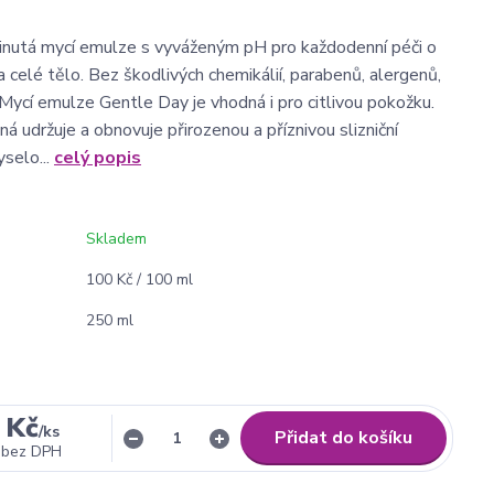
inutá mycí emulze s vyváženým pH pro každodenní péči o
 a celé tělo. Bez škodlivých chemikálií, parabenů, alergenů,
ycí emulze Gentle Day je vhodná i pro citlivou pokožku.
á udržuje a obnovuje přirozenou a příznivou slizniční
yselo...
celý popis
Skladem
100 Kč / 100 ml
250 ml
 Kč
/
ks
Přidat do košíku
bez DPH