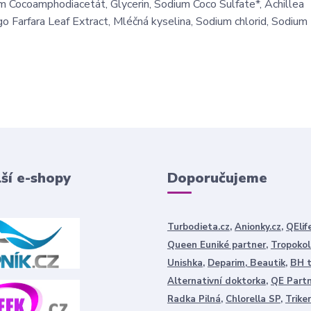
m Cocoamphodiacetát, Glycerin, Sodium Coco Sulfate*, Achillea
ago Farfara Leaf Extract, Mléčná kyselina, Sodium chlorid, Sodiu
ší e-shopy
Doporučujeme
Turbodieta.cz
,
Anionky.cz
,
QElif
Queen Euniké partner
,
Tropokol
Unishka
,
Deparim
,
Beautik
,
BH 
Alternativní doktorka
,
QE Part
Radka Pilná
,
Chlorella SP
,
Trike