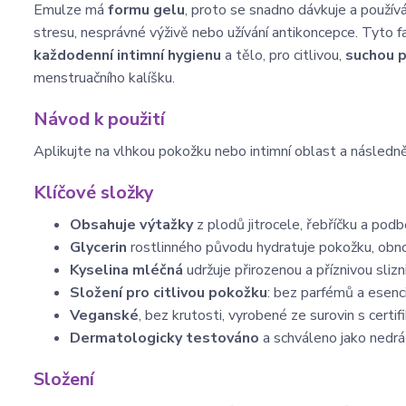
Emulze má
formu gelu
, proto se snadno dávkuje a použív
stresu, nesprávné výživě nebo užívání antikoncepce. Tyto f
každodenní intimní hygienu
a tělo, pro citlivou,
suchou 
menstruačního kalíšku.
Návod k použití
Aplikujte na vlhkou pokožku nebo intimní oblast a následn
Klíčové složky
Obsahuje výtažky
z plodů jitrocele, řebříčku a podbě
Glycerin
rostlinného původu hydratuje pokožku, obnov
Kyselina mléčná
udržuje přirozenou a příznivou slizn
Složení pro citlivou pokožku
: bez parfémů a esenc
Veganské
, bez krutosti, vyrobené ze surovin s c
Dermatologicky testováno
a schváleno jako nedrá
Složení