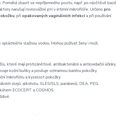
á. Pomáhá zbavit se nepříjemného pocitu, např. po návštěvě bazén
aktory narušují rovnovážné pH v intimní mikroflóře. Určeno
pro
pokožku
, při
opakovaných vaginálních infekcí
a při používání
ě opláchněte vlažnou vodou. Mohou pužívat ženy i muži.
lu, které mají protizánětlivé, antibakteriální a antioxidační účinky
uje kožní buňky a posiluje ochrannou bariéru pokožky.
iční mikroflóru a kyselost pokožky.
iálních olejů, alkoholu, SLES/SLS, parabenů, DEA, PEG.
ertifikátem ECOCERT a COSMOS.
ždivé.