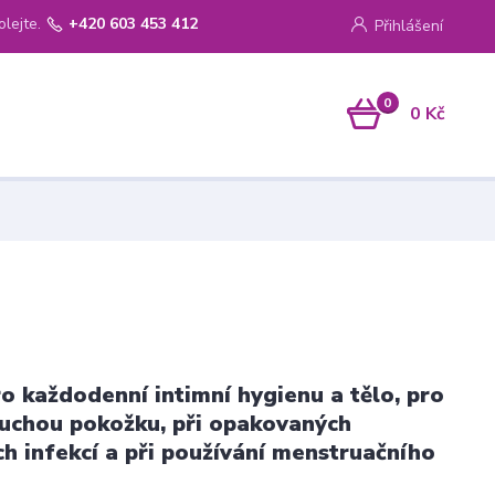
olejte.
+420 603 453 412
Přihlášení
0
0 Kč
o každodenní intimní hygienu a tělo, pro
 suchou pokožku, při opakovaných
ch infekcí a při používání menstruačního