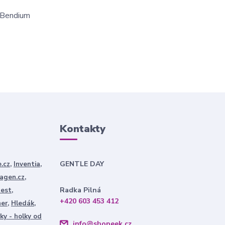
m Bendium
Kontakty
GENTLE DAY
e.cz
,
Inventia
,
agen.cz
,
Radka Pilná
test
,
+420 603 453 412
ner
,
Hledák
,
rky - holky od
info@shopeek.cz