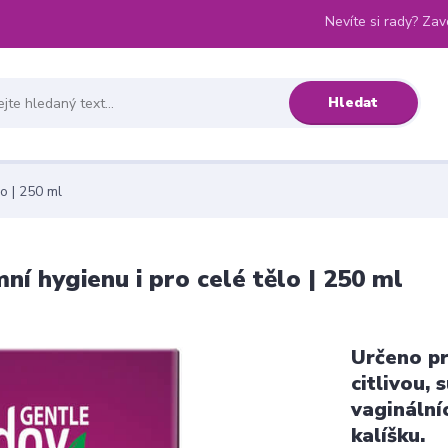
Nevíte si rady? Zav
Hledat
o | 250 ml
í hygienu i pro celé tělo | 250 ml
Určeno pr
citlivou,
vaginální
kalíšku.