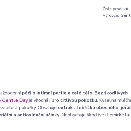
Číslo produktu:
Výrobce:
Gent
každodenní
péči o intimní partie a celé tělo
.
Bez škodlivých
e Gentle Day
je vhodná i
pro citlivou pokožku
. Kyselina mléčn
kyselost pokožky. Obsahuje
extrakt žebříčku obecného, jeřab
riální a antioxidační účinky
. Neobsahuje škodlivé chemické lát