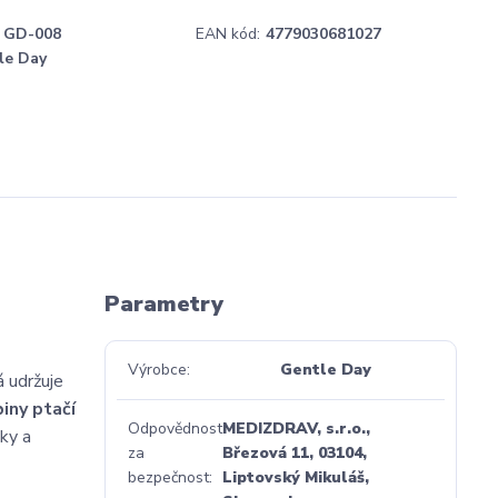
GD-008
EAN kód:
4779030681027
le Day
Parametry
Výrobce
Gentle Day
á udržuje
iny ptačí
Odpovědnost
MEDIZDRAV, s.r.o.,
ky a
za
Březová 11, 03104,
bezpečnost
Liptovský Mikuláš,