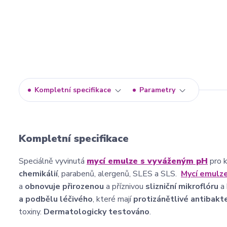
Kompletní specifikace
Parametry
Kompletní specifikace
Speciálně vyvinutá
mycí emulze s vyváženým pH
pro 
chemikálií
, parabenů, alergenů, SLES a SLS.
Mycí emulz
a
obnovuje přirozenou
a příznivou
slizniční mikroflóru
a 
a podbělu léčivého
, které mají
protizánětlivé antibakte
toxiny.
Dermatologicky testováno
.