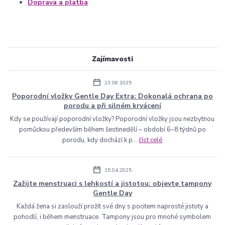
Doprava a platba
Zajímavosti
23.08.2025
Poporodní vložky Gentle Day Extra: Dokonalá ochrana po
porodu a při silném krvácení
Kdy se používají poporodní vložky? Poporodní vložky jsou nezbytnou
pomůckou především během šestinedělí – období 6–8 týdnů po
porodu, kdy dochází k p...
číst celé
15.04.2025
Zažijte menstruaci s lehkostí a jistotou: objevte tampony
Gentle Day
Každá žena si zaslouží prožít své dny s pocitem naprosté jistoty a
pohodlí, i během menstruace. Tampony jsou pro mnohé symbolem