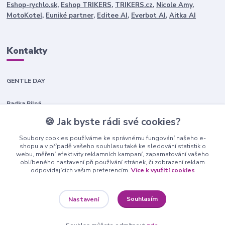
Eshop-rychlo.sk
,
Eshop TRIKERS
,
TRIKERS.cz
,
Nicole Amy
,
MotoKotel
,
Euniké partner
,
Editee AI
,
Everbot AI
,
Aitka AI
Kontakty
GENTLE DAY
Radka Pilná
+420 603 453 412
🍪 Jak byste rádi své cookies?
info@shopeek.cz
Soubory cookies používáme ke správnému fungování našeho e-
shopu a v případě vašeho souhlasu také ke sledování statistik o
webu, měření efektivity reklamních kampaní, zapamatování vašeho
oblíbeného nastavení při používání stránek, či zobrazení reklam
odpovídajících vašim preferencím.
Více k využití cookies
Upravit sběr cookies.
Souhlasím
Nastavení
Všechna práva vyhrazena Gentle Day