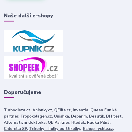
Naše další e-shopy
Doporučujeme
Turbodieta.cz
,
Anionky.cz
,
QElife.cz
,
Inventia
,
Queen Euniké
partner
,
Tropokolagen.cz
,
Unishka
,
Deparim
,
Beautik
,
BH test
,
Alternativní doktorka
,
QE Partner
,
Hledák
,
Radka Pilná
,
Chlorella SP
,
Trikerky - holky od tříkolky
,
Eshop-rychle.cz
,