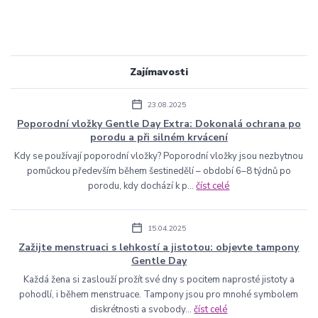
Zajímavosti
23.08.2025
Poporodní vložky Gentle Day Extra: Dokonalá ochrana po
porodu a při silném krvácení
Kdy se používají poporodní vložky? Poporodní vložky jsou nezbytnou
pomůckou především během šestinedělí – období 6–8 týdnů po
porodu, kdy dochází k p...
číst celé
15.04.2025
Zažijte menstruaci s lehkostí a jistotou: objevte tampony
Gentle Day
Každá žena si zaslouží prožít své dny s pocitem naprosté jistoty a
pohodlí, i během menstruace. Tampony jsou pro mnohé symbolem
diskrétnosti a svobody...
číst celé