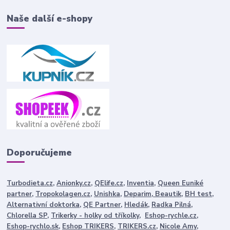
Naše další e-shopy
Doporučujeme
Turbodieta.cz
,
Anionky.cz
,
QElife.cz
,
Inventia
,
Queen Euniké
partner
,
Tropokolagen.cz
,
Unishka
,
Deparim
,
Beautik
,
BH test
,
Alternativní doktorka
,
QE Partner
,
Hledák
,
Radka Pilná
,
Chlorella SP
,
Trikerky - holky od tříkolky
,
Eshop-rychle.cz
,
Eshop-rychlo.sk
,
Eshop TRIKERS
,
TRIKERS.cz
,
Nicole Amy
,