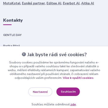
MotoKotel
,
Euniké partner
,
Editee AI
,
Everbot AI
,
Aitka AI
Kontakty
GENTLE DAY
Radka Pilná
+420 603 453 412
🍪 Jak byste rádi své cookies?
info@shopeek.cz
Soubory cookies používáme ke správnému fungování našeho e-
shopu a v případě vašeho souhlasu také ke sledování statistik o
webu, měření efektivity reklamních kampaní, zapamatování vašeho
oblíbeného nastavení při používání stránek, či zobrazení reklam
odpovídajících vašim preferencím.
Více k využití cookies
Upravit sběr cookies.
Souhlasím
Nastavení
Všechna práva vyhrazena Gentle Day
Souhlas můžete odmítnout
zde
.
Vytvořeno na
Eshop-rychle.cz